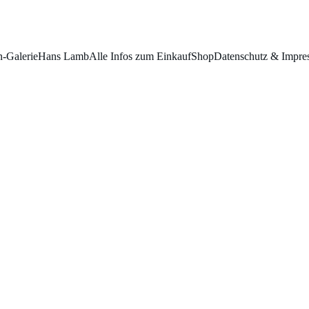
n-Galerie
Hans Lamb
Alle Infos zum Einkauf
Shop
Datenschutz & Impre