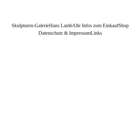
Skulpturen-Galerie
Hans Lamb
Alle Infos zum Einkauf
Shop
Datenschutz & Impressum
Links
Wandsku