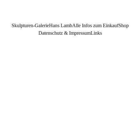
Skulpturen-Galerie
Hans Lamb
Alle Infos zum Einkauf
Shop
Datenschutz & Impressum
Links
Skulptur