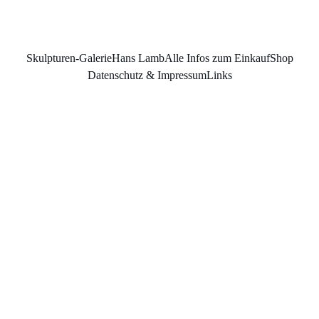
Skulpturen-Galerie
Hans Lamb
Alle Infos zum Einkauf
Shop
Datenschutz & Impressum
Links
breathin