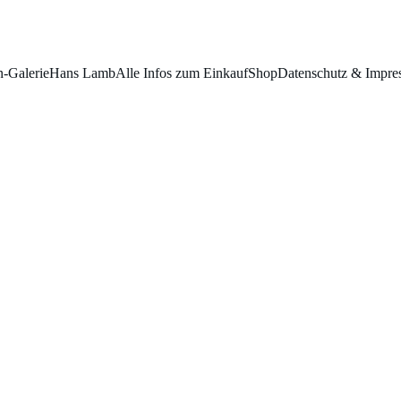
n-Galerie
Hans Lamb
Alle Infos zum Einkauf
Shop
Datenschutz & Impre
bi